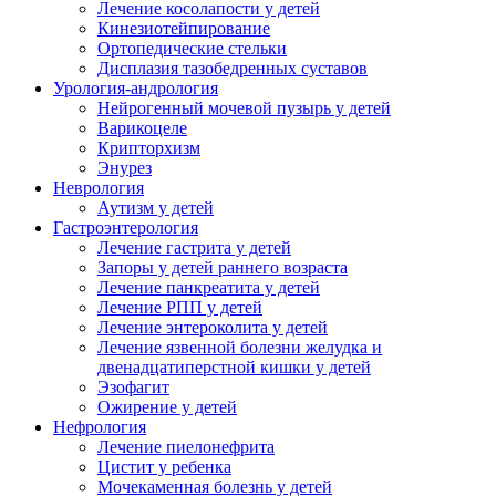
Лечение косолапости у детей
Кинезиотейпирование
Ортопедические стельки
Дисплазия тазобедренных суставов
Урология-андрология
Нейрогенный мочевой пузырь у детей
Варикоцеле
Крипторхизм
Энурез
Неврология
Аутизм у детей
Гастроэнтерология
Лечение гастрита у детей
Запоры у детей раннего возраста
Лечение панкреатита у детей
Лечение РПП у детей
Лечение энтероколита у детей
Лечение язвенной болезни желудка и
двенадцатиперстной кишки у детей
Эзофагит
Ожирение у детей
Нефрология
Лечение пиелонефрита
Цистит у ребенка
Мочекаменная болезнь у детей