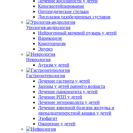
Лечение косолапости у детей
Кинезиотейпирование
Ортопедические стельки
Дисплазия тазобедренных суставов
Урология-андрология
Нейрогенный мочевой пузырь у детей
Варикоцеле
Крипторхизм
Энурез
Неврология
Аутизм у детей
Гастроэнтерология
Лечение гастрита у детей
Запоры у детей раннего возраста
Лечение панкреатита у детей
Лечение РПП у детей
Лечение энтероколита у детей
Лечение язвенной болезни желудка и
двенадцатиперстной кишки у детей
Эзофагит
Ожирение у детей