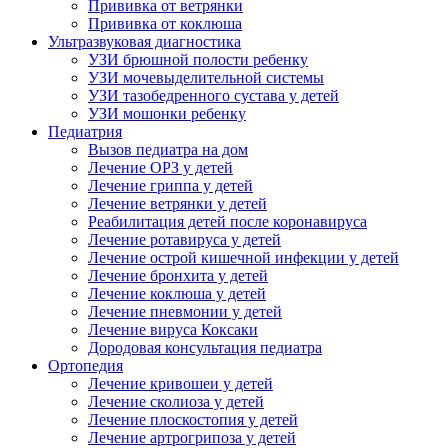
Прививка от ветрянки
Прививка от коклюша
Ультразвуковая диагностика
УЗИ брюшной полости ребенку
УЗИ мочевыделительной системы
УЗИ тазобедренного сустава у детей
УЗИ мошонки ребенку
Педиатрия
Вызов педиатра на дом
Лечение ОРЗ у детей
Лечение гриппа у детей
Лечение ветрянки у детей
Реабилитация детей после коронавируса
Лечение ротавируса у детей
Лечение острой кишечной инфекции у детей
Лечение бронхита у детей
Лечение коклюша у детей
Лечение пневмонии у детей
Лечение вируса Коксаки
Дородовая консультация педиатра
Ортопедия
Лечение кривошеи у детей
Лечение сколиоза у детей
Лечение плоскостопия у детей
Лечение артрогрипоза у детей