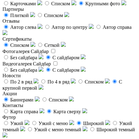
Карточками
Списком
Крупными фото
Партнеры
Плиткой
Списком
Отзывы
Автор слева
Автор по центру
Автор справа
Сертификаты
Списком
Сеткой
Фотогалерея
Сайдбар
Без сайдбара
С сайдбаром
Видеогалерея
Сайдбар
Без сайдбара
С сайдбаром
Новости
По 2 в ряд
По 4 в ряд
Списком
С
крупной первой
Акции
Баннерами
Списком
Контакты
Карта справа
Карта сверху
Футер
Узкий
Узкий с меню
Широкий
Узкий
темный
Узкий с меню темный
Широкий темный