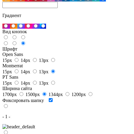
Градиент
Вид кнопок
Шрифт
Open Sans
15px
14px
13px
Montserrat
15px
14px
13px
PT Sans
15px
14px
13px
Ширина сайта
1700px
1500px
1344px
1200px
Фиксировать шапку
- 1 -