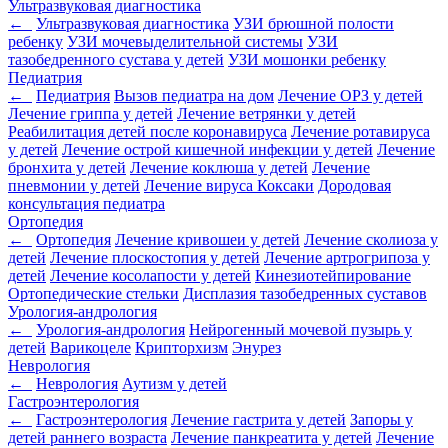
Ультразвуковая диагностика
←
Ультразвуковая диагностика
УЗИ брюшной полости
ребенку
УЗИ мочевыделительной системы
УЗИ
тазобедренного сустава у детей
УЗИ мошонки ребенку
Педиатрия
←
Педиатрия
Вызов педиатра на дом
Лечение ОРЗ у детей
Лечение гриппа у детей
Лечение ветрянки у детей
Реабилитация детей после коронавируса
Лечение ротавируса
у детей
Лечение острой кишечной инфекции у детей
Лечение
бронхита у детей
Лечение коклюша у детей
Лечение
пневмонии у детей
Лечение вируса Коксаки
Дородовая
консультация педиатра
Ортопедия
←
Ортопедия
Лечение кривошеи у детей
Лечение сколиоза у
детей
Лечение плоскостопия у детей
Лечение артрогрипоза у
детей
Лечение косолапости у детей
Кинезиотейпирование
Ортопедические стельки
Дисплазия тазобедренных суставов
Урология-андрология
←
Урология-андрология
Нейрогенный мочевой пузырь у
детей
Варикоцеле
Крипторхизм
Энурез
Неврология
←
Неврология
Аутизм у детей
Гастроэнтерология
←
Гастроэнтерология
Лечение гастрита у детей
Запоры у
детей раннего возраста
Лечение панкреатита у детей
Лечение