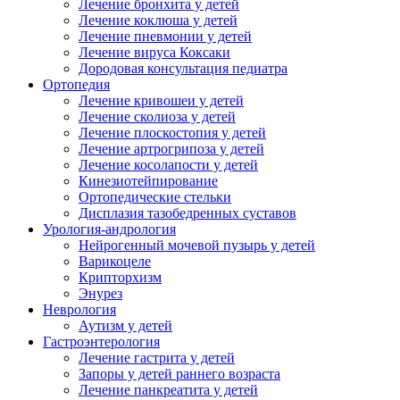
Лечение бронхита у детей
Лечение коклюша у детей
Лечение пневмонии у детей
Лечение вируса Коксаки
Дородовая консультация педиатра
Ортопедия
Лечение кривошеи у детей
Лечение сколиоза у детей
Лечение плоскостопия у детей
Лечение артрогрипоза у детей
Лечение косолапости у детей
Кинезиотейпирование
Ортопедические стельки
Дисплазия тазобедренных суставов
Урология-андрология
Нейрогенный мочевой пузырь у детей
Варикоцеле
Крипторхизм
Энурез
Неврология
Аутизм у детей
Гастроэнтерология
Лечение гастрита у детей
Запоры у детей раннего возраста
Лечение панкреатита у детей