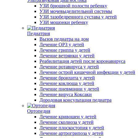
Ультразвуковая диагностика
УЗИ брюшной полости ребенку
УЗИ мочевыделительной системы
УЗИ тазобедренного сустава у детей
УЗИ мошонки ребенку
Педиатрия
Вызов педиатра на дом
Лечение ОРЗ у детей
Лечение гриппа у детей
Лечение ветрянки у детей
Реабилитация детей после коронавируса
Лечение ротавируса у детей
Лечение острой кишечной инфекции у детей
Лечение бронхита у детей
Лечение коклюша у детей
Лечение пневмонии у детей
Лечение вируса Коксаки
Дородовая консультация педиатра
Ортопедия
Лечение кривошеи у детей
Лечение сколиоза у детей
Лечение плоскостопия у детей
Лечение артрогрипоза у детей