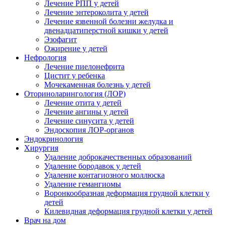
Лечение РПП у детей
Лечение энтероколита у детей
Лечение язвенной болезни желудка и
двенадцатиперстной кишки у детей
Эзофагит
Ожирение у детей
Нефрология
Лечение пиелонефрита
Цистит у ребенка
Мочекаменная болезнь у детей
Оториноларингология (ЛОР)
Лечение отита у детей
Лечение ангины у детей
Лечение синусита у детей
Эндоскопия ЛОР-органов
Эндокринология
Хирургия
Удаление доброкачественных образований
Удаление бородавок у детей
Удаление контагиозного моллюска
Удаление гемангиомы
Воронкообразная деформация грудной клетки у
детей
Килевидная деформация грудной клетки у детей
Врач на дом