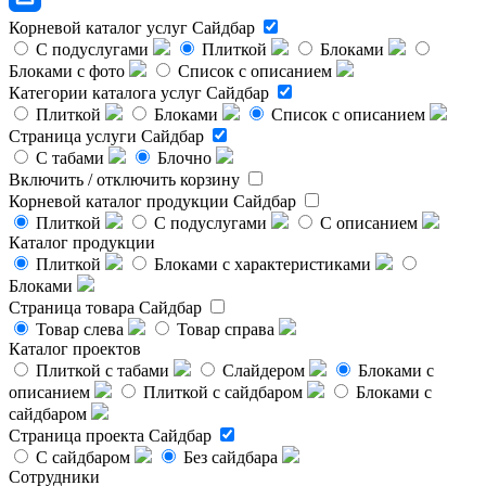
Корневой каталог услуг
Сайдбар
С подуслугами
Плиткой
Блоками
Блоками с фото
Список с описанием
Категории каталога услуг
Сайдбар
Плиткой
Блоками
Список с описанием
Страница услуги
Сайдбар
С табами
Блочно
Включить / отключить корзину
Корневой каталог продукции
Сайдбар
Плиткой
С подуслугами
С описанием
Каталог продукции
Плиткой
Блоками с характеристиками
Блоками
Страница товара
Сайдбар
Товар слева
Товар справа
Каталог проектов
Плиткой с табами
Слайдером
Блоками с
описанием
Плиткой с сайдбаром
Блоками с
сайдбаром
Страница проекта
Сайдбар
С сайдбаром
Без сайдбара
Сотрудники