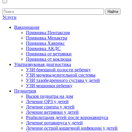
Найти
Услуги
Вакцинация
Прививка Пентаксим
Прививка Менактра
Прививка Хаврикс
Прививка АКДС
Прививка от ветрянки
Прививка от коклюша
Ультразвуковая диагностика
УЗИ брюшной полости ребенку
УЗИ мочевыделительной системы
УЗИ тазобедренного сустава у детей
УЗИ мошонки ребенку
Педиатрия
Вызов педиатра на дом
Лечение ОРЗ у детей
Лечение гриппа у детей
Лечение ветрянки у детей
Реабилитация детей после коронавируса
Лечение ротавируса у детей
Лечение острой кишечной инфекции у детей