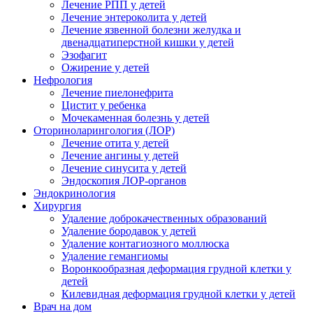
Лечение РПП у детей
Лечение энтероколита у детей
Лечение язвенной болезни желудка и
двенадцатиперстной кишки у детей
Эзофагит
Ожирение у детей
Нефрология
Лечение пиелонефрита
Цистит у ребенка
Мочекаменная болезнь у детей
Оториноларингология (ЛОР)
Лечение отита у детей
Лечение ангины у детей
Лечение синусита у детей
Эндоскопия ЛОР-органов
Эндокринология
Хирургия
Удаление доброкачественных образований
Удаление бородавок у детей
Удаление контагиозного моллюска
Удаление гемангиомы
Воронкообразная деформация грудной клетки у
детей
Килевидная деформация грудной клетки у детей
Врач на дом