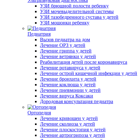
Ультразвуковая диагностика
УЗИ брюшной полости ребенку
УЗИ мочевыделительной системы
УЗИ тазобедренного сустава у детей
УЗИ мошонки ребенку
Педиатрия
Вызов педиатра на дом
Лечение ОРЗ у детей
Лечение гриппа у детей
Лечение ветрянки у детей
Реабилитация детей после коронавируса
Лечение ротавируса у детей
Лечение острой кишечной инфекции у детей
Лечение бронхита у детей
Лечение коклюша у детей
Лечение пневмонии у детей
Лечение вируса Коксаки
Дородовая консультация педиатра
Ортопедия
Лечение кривошеи у детей
Лечение сколиоза у детей
Лечение плоскостопия у детей
Лечение артрогрипоза у детей