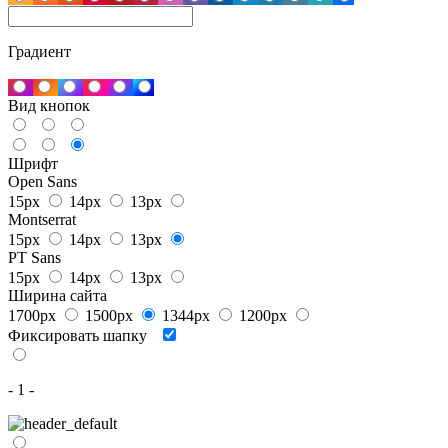
Градиент
Вид кнопок
Шрифт
Open Sans
15px
14px
13px
Montserrat
15px
14px
13px
PT Sans
15px
14px
13px
Ширина сайта
1700px
1500px
1344px
1200px
Фиксировать шапку
- 1 -