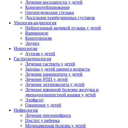
Лечение косолапости у детей
Кинезиотейпирование
Ортопедические стельки
Дисплазия тазобедренных суставов
Урология-андрология
Нейрогенный мочевой пузырь у детей
Варикоцеле
Крипторхизм
Энурез
Неврология
Аутизм у детей
Гастроэнтерология
Лечение гастрита у детей
Запоры у детей раннего возраста
Лечение панкреатита у детей
Лечение РПП у детей
Лечение энтероколита у детей
Лечение язвенной болезни желудка и
двенадцатиперстной кишки у детей
Эзофагит
Ожирение у детей
Нефрология
Лечение пиелонефрита
Цистит у ребенка
Мочекаменная болезнь у детей