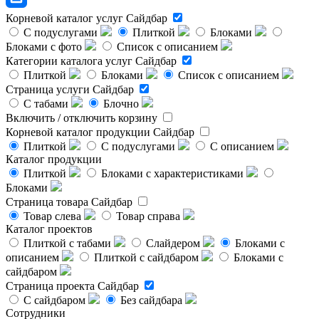
Корневой каталог услуг
Сайдбар
С подуслугами
Плиткой
Блоками
Блоками с фото
Список с описанием
Категории каталога услуг
Сайдбар
Плиткой
Блоками
Список с описанием
Страница услуги
Сайдбар
С табами
Блочно
Включить / отключить корзину
Корневой каталог продукции
Сайдбар
Плиткой
С подуслугами
С описанием
Каталог продукции
Плиткой
Блоками с характеристиками
Блоками
Страница товара
Сайдбар
Товар слева
Товар справа
Каталог проектов
Плиткой с табами
Слайдером
Блоками с
описанием
Плиткой с сайдбаром
Блоками с
сайдбаром
Страница проекта
Сайдбар
С сайдбаром
Без сайдбара
Сотрудники