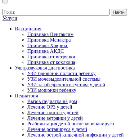
Найти
Услуги
Вакцинация
Прививка Пентаксим
Прививка Менактра
Прививка Хаврикс
Прививка АКДС
Прививка от ветрянки
Прививка от коклюша
Ультразвуковая диагностика
УЗИ брюшной полости ребенку
УЗИ мочевыделительной системы
УЗИ тазобедренного сустава у детей
УЗИ мошонки ребенку
Педиатрия
Вызов педиатра на дом
Лечение ОРЗ у детей
Лечение гриппа у детей
Лечение ветрянки у детей
Реабилитация детей после коронавируса
Лечение ротавируса у детей
Лечение острой кишечной инфекции у детей