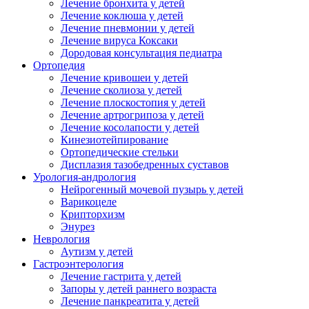
Лечение бронхита у детей
Лечение коклюша у детей
Лечение пневмонии у детей
Лечение вируса Коксаки
Дородовая консультация педиатра
Ортопедия
Лечение кривошеи у детей
Лечение сколиоза у детей
Лечение плоскостопия у детей
Лечение артрогрипоза у детей
Лечение косолапости у детей
Кинезиотейпирование
Ортопедические стельки
Дисплазия тазобедренных суставов
Урология-андрология
Нейрогенный мочевой пузырь у детей
Варикоцеле
Крипторхизм
Энурез
Неврология
Аутизм у детей
Гастроэнтерология
Лечение гастрита у детей
Запоры у детей раннего возраста
Лечение панкреатита у детей