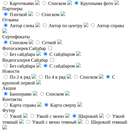
Карточками
Списком
Крупными фото
Партнеры
Плиткой
Списком
Отзывы
Автор слева
Автор по центру
Автор справа
Сертификаты
Списком
Сеткой
Фотогалерея
Сайдбар
Без сайдбара
С сайдбаром
Видеогалерея
Сайдбар
Без сайдбара
С сайдбаром
Новости
По 2 в ряд
По 4 в ряд
Списком
С
крупной первой
Акции
Баннерами
Списком
Контакты
Карта справа
Карта сверху
Футер
Узкий
Узкий с меню
Широкий
Узкий
темный
Узкий с меню темный
Широкий темный