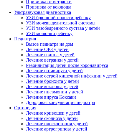
Прививка от ветрянки
Прививка от коклюша
Ультразвуковая диагностика
УЗИ брюшной полости ребенку
УЗИ мочевыделительной системы
УЗИ тазобедренного сустава у детей
УЗИ мошонки ребенку
Педиатрия
Вызов педиатра на дом
Лечение ОРЗ у детей
Лечение гриппа у детей
Лечение ветрянки у детей
Реабилитация детей после коронавируса
Лечение ротавируса у детей
Лечение острой кишечной инфекции у детей
Лечение бронхита у детей
Лечение коклюша у детей
Лечение пневмонии у детей
Лечение вируса Коксаки
Дородовая консультация педиатра
Ортопедия
Лечение кривошеи у детей
Лечение сколиоза у детей
Лечение плоскостопия у детей
Лечение артрогрипоза у детей