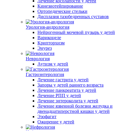
Лечение косолапости у детей
Кинезиотейпирование
Ортопедические стельки
Дисплазия тазобедренных суставов
Урология-андрология
Нейрогенный мочевой пузырь у детей
Варикоцеле
Крипторхизм
Энурез
Неврология
Аутизм у детей
Гастроэнтерология
Лечение гастрита у детей
Запоры у детей раннего возраста
Лечение панкреатита у детей
Лечение РПП у детей
Лечение энтероколита у детей
Лечение язвенной болезни желудка и
двенадцатиперстной кишки у детей
Эзофагит
Ожирение у детей