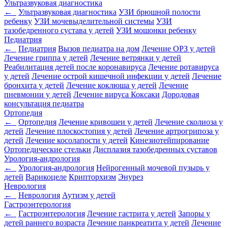
Ультразвуковая диагностика
←
Ультразвуковая диагностика
УЗИ брюшной полости
ребенку
УЗИ мочевыделительной системы
УЗИ
тазобедренного сустава у детей
УЗИ мошонки ребенку
Педиатрия
←
Педиатрия
Вызов педиатра на дом
Лечение ОРЗ у детей
Лечение гриппа у детей
Лечение ветрянки у детей
Реабилитация детей после коронавируса
Лечение ротавируса
у детей
Лечение острой кишечной инфекции у детей
Лечение
бронхита у детей
Лечение коклюша у детей
Лечение
пневмонии у детей
Лечение вируса Коксаки
Дородовая
консультация педиатра
Ортопедия
←
Ортопедия
Лечение кривошеи у детей
Лечение сколиоза у
детей
Лечение плоскостопия у детей
Лечение артрогрипоза у
детей
Лечение косолапости у детей
Кинезиотейпирование
Ортопедические стельки
Дисплазия тазобедренных суставов
Урология-андрология
←
Урология-андрология
Нейрогенный мочевой пузырь у
детей
Варикоцеле
Крипторхизм
Энурез
Неврология
←
Неврология
Аутизм у детей
Гастроэнтерология
←
Гастроэнтерология
Лечение гастрита у детей
Запоры у
детей раннего возраста
Лечение панкреатита у детей
Лечение