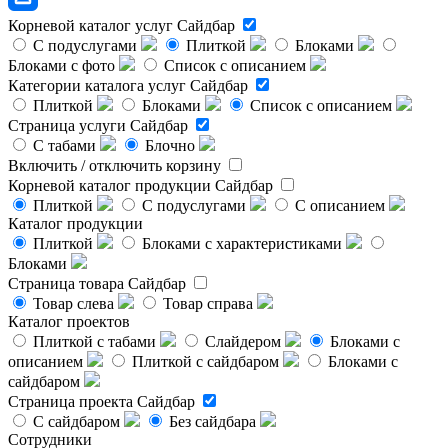
Корневой каталог услуг
Сайдбар
С подуслугами
Плиткой
Блоками
Блоками с фото
Список с описанием
Категории каталога услуг
Сайдбар
Плиткой
Блоками
Список с описанием
Страница услуги
Сайдбар
С табами
Блочно
Включить / отключить корзину
Корневой каталог продукции
Сайдбар
Плиткой
С подуслугами
С описанием
Каталог продукции
Плиткой
Блоками с характеристиками
Блоками
Страница товара
Сайдбар
Товар слева
Товар справа
Каталог проектов
Плиткой с табами
Слайдером
Блоками с
описанием
Плиткой с сайдбаром
Блоками с
сайдбаром
Страница проекта
Сайдбар
С сайдбаром
Без сайдбара
Сотрудники