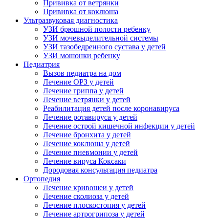
Прививка от ветрянки
Прививка от коклюша
Ультразвуковая диагностика
УЗИ брюшной полости ребенку
УЗИ мочевыделительной системы
УЗИ тазобедренного сустава у детей
УЗИ мошонки ребенку
Педиатрия
Вызов педиатра на дом
Лечение ОРЗ у детей
Лечение гриппа у детей
Лечение ветрянки у детей
Реабилитация детей после коронавируса
Лечение ротавируса у детей
Лечение острой кишечной инфекции у детей
Лечение бронхита у детей
Лечение коклюша у детей
Лечение пневмонии у детей
Лечение вируса Коксаки
Дородовая консультация педиатра
Ортопедия
Лечение кривошеи у детей
Лечение сколиоза у детей
Лечение плоскостопия у детей
Лечение артрогрипоза у детей