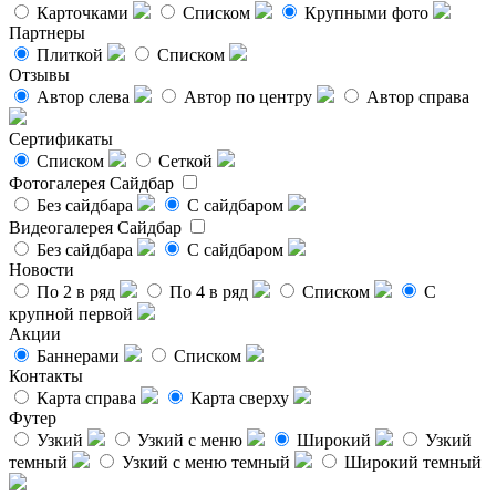
Карточками
Списком
Крупными фото
Партнеры
Плиткой
Списком
Отзывы
Автор слева
Автор по центру
Автор справа
Сертификаты
Списком
Сеткой
Фотогалерея
Сайдбар
Без сайдбара
С сайдбаром
Видеогалерея
Сайдбар
Без сайдбара
С сайдбаром
Новости
По 2 в ряд
По 4 в ряд
Списком
С
крупной первой
Акции
Баннерами
Списком
Контакты
Карта справа
Карта сверху
Футер
Узкий
Узкий с меню
Широкий
Узкий
темный
Узкий с меню темный
Широкий темный