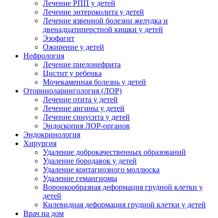
Лечение РПП у детей
Лечение энтероколита у детей
Лечение язвенной болезни желудка и
двенадцатиперстной кишки у детей
Эзофагит
Ожирение у детей
Нефрология
Лечение пиелонефрита
Цистит у ребенка
Мочекаменная болезнь у детей
Оториноларингология (ЛОР)
Лечение отита у детей
Лечение ангины у детей
Лечение синусита у детей
Эндоскопия ЛОР-органов
Эндокринология
Хирургия
Удаление доброкачественных образований
Удаление бородавок у детей
Удаление контагиозного моллюска
Удаление гемангиомы
Воронкообразная деформация грудной клетки у
детей
Килевидная деформация грудной клетки у детей
Врач на дом