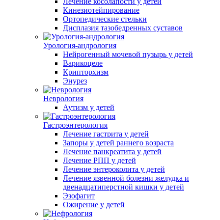
Лечение косолапости у детей
Кинезиотейпирование
Ортопедические стельки
Дисплазия тазобедренных суставов
Урология-андрология
Нейрогенный мочевой пузырь у детей
Варикоцеле
Крипторхизм
Энурез
Неврология
Аутизм у детей
Гастроэнтерология
Лечение гастрита у детей
Запоры у детей раннего возраста
Лечение панкреатита у детей
Лечение РПП у детей
Лечение энтероколита у детей
Лечение язвенной болезни желудка и
двенадцатиперстной кишки у детей
Эзофагит
Ожирение у детей