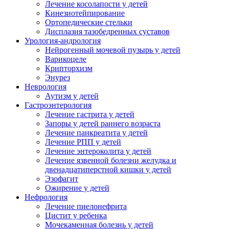
Лечение косолапости у детей
Кинезиотейпирование
Ортопедические стельки
Дисплазия тазобедренных суставов
Урология-андрология
Нейрогенный мочевой пузырь у детей
Варикоцеле
Крипторхизм
Энурез
Неврология
Аутизм у детей
Гастроэнтерология
Лечение гастрита у детей
Запоры у детей раннего возраста
Лечение панкреатита у детей
Лечение РПП у детей
Лечение энтероколита у детей
Лечение язвенной болезни желудка и
двенадцатиперстной кишки у детей
Эзофагит
Ожирение у детей
Нефрология
Лечение пиелонефрита
Цистит у ребенка
Мочекаменная болезнь у детей