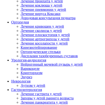
Лечение бронхита у детей
Лечение коклюша у детей
Лечение пневмонии у детей
Лечение вируса Коксаки
Дородовая консультация педиатра
Ортопедия
Лечение кривошеи у детей
Лечение сколиоза у детей
Лечение плоскостопия у детей
Лечение артрогрипоза у детей
Лечение косолапости у детей
Кинезиотейпирование
Ортопедические стельки
Дисплазия тазобедренных суставов
Урология-андрология
Нейрогенный мочевой пузырь у детей
Варикоцеле
Крипторхизм
Энурез
Неврология
Аутизм у детей
Гастроэнтерология
Лечение гастрита у детей
Запоры у детей раннего возраста
Лечение панкреатита у детей