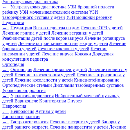
Ультразвуковая диагностика
←
Ультразвуковая диагностика
УЗИ брюшной полости
ребенку
УЗИ мочевыделительной системы
УЗИ
тазобедренного сустава у детей
УЗИ мошонки ребенку
Педиатрия
←
Педиатрия
Вызов педиатра на дом
Лечение ОРЗ у детей
Лечение гриппа у детей
Лечение ветрянки у детей
Реабилитация детей после коронавируса
Лечение ротавируса
у детей
Лечение острой кишечной инфекции у детей
Лечение
бронхита у детей
Лечение коклюша у детей
Лечение
пневмонии у детей
Лечение вируса Коксаки
Дородовая
консультация педиатра
Ортопедия
←
Ортопедия
Лечение кривошеи у детей
Лечение сколиоза у
детей
Лечение плоскостопия у детей
Лечение артрогрипоза у
детей
Лечение косолапости у детей
Кинезиотейпирование
Ортопедические стельки
Дисплазия тазобедренных суставов
Урология-андрология
←
Урология-андрология
Нейрогенный мочевой пузырь у
детей
Варикоцеле
Крипторхизм
Энурез
Неврология
←
Неврология
Аутизм у детей
Гастроэнтерология
←
Гастроэнтерология
Лечение гастрита у детей
Запоры у
детей раннего возраста
Лечение панкреатита у детей
Лечение