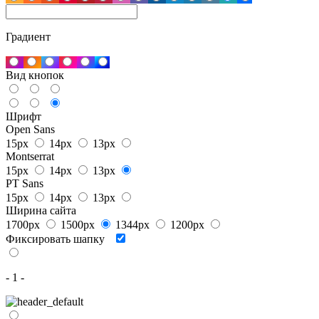
Градиент
Вид кнопок
Шрифт
Open Sans
15px
14px
13px
Montserrat
15px
14px
13px
PT Sans
15px
14px
13px
Ширина сайта
1700px
1500px
1344px
1200px
Фиксировать шапку
- 1 -