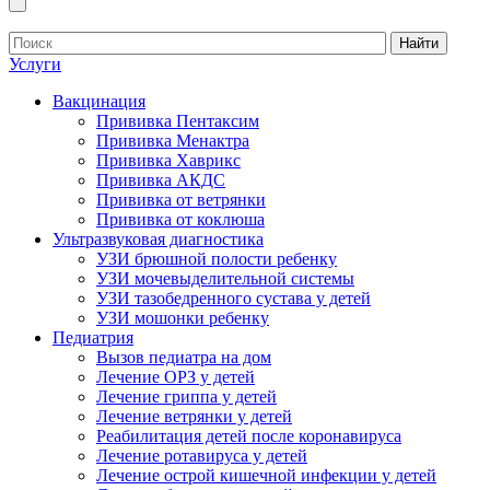
Найти
Услуги
Вакцинация
Прививка Пентаксим
Прививка Менактра
Прививка Хаврикс
Прививка АКДС
Прививка от ветрянки
Прививка от коклюша
Ультразвуковая диагностика
УЗИ брюшной полости ребенку
УЗИ мочевыделительной системы
УЗИ тазобедренного сустава у детей
УЗИ мошонки ребенку
Педиатрия
Вызов педиатра на дом
Лечение ОРЗ у детей
Лечение гриппа у детей
Лечение ветрянки у детей
Реабилитация детей после коронавируса
Лечение ротавируса у детей
Лечение острой кишечной инфекции у детей