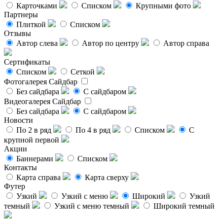
Карточками
Списком
Крупными фото
Партнеры
Плиткой
Списком
Отзывы
Автор слева
Автор по центру
Автор справа
Сертификаты
Списком
Сеткой
Фотогалерея
Сайдбар
Без сайдбара
С сайдбаром
Видеогалерея
Сайдбар
Без сайдбара
С сайдбаром
Новости
По 2 в ряд
По 4 в ряд
Списком
С
крупной первой
Акции
Баннерами
Списком
Контакты
Карта справа
Карта сверху
Футер
Узкий
Узкий с меню
Широкий
Узкий
темный
Узкий с меню темный
Широкий темный