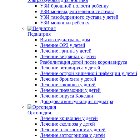
Ультразвуковая диагностика
УЗИ брюшной полости ребенку
УЗИ мочевыделительной системы
УЗИ тазобедренного сустава у детей
УЗИ мошонки ребенку
Педиатрия
Вызов педиатра на дом
Лечение ОРЗ у детей
Лечение гриппа у детей
Лечение ветрянки у детей
Реабилитация детей после коронавируса
Лечение ротавируса у детей
Лечение острой кишечной инфекции у детей
Лечение бронхита у детей
Лечение коклюша у детей
Лечение пневмонии у детей
Лечение вируса Коксаки
Дородовая консультация педиатра
Ортопедия
Лечение кривошеи у детей
Лечение сколиоза у детей
Лечение плоскостопия у детей
Лечение артрогрипоза у детей