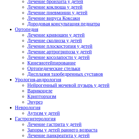
Лечение бронхита у детей
Лечение коклюша у детей
Лечение пневмонии у детей
Лечение вируса Коксаки
Дородовая консультация педиатра
Ортопедия
Лечение кривошеи у детей
Лечение сколиоза у детей
Лечение плоскостопия у детей
Лечение артрогрипоза у детей
Лечение косолапости у детей
Кинезиотейпирование
Ортопедические стельки
Дисплазия тазобедренных суставов
Урология-андрология
Нейрогенный мочевой пузырь у детей
Варикоцеле
Крипторхизм
Энурез
Неврология
Аутизм у детей
Гастроэнтерология
Лечение гастрита у детей
Запоры у детей раннего возраста
Лечение панкреатита у детей