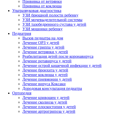
Прививка от ветрянки
Прививка от коклюша
Ультразвуковая диагностика
УЗИ брюшной полости ребенку
УЗИ мочевыделительной системы
УЗИ тазобедренного сустава у детей
УЗИ мошонки ребенку
Педиатрия
Вызов педиатра на дом
Лечение ОРЗ у детей
Лечение гриппа у детей
Лечение ветрянки у детей
Реабилитация детей после коронавируса
Лечение ротавируса у детей
Лечение острой кишечной инфекции у детей
Лечение бронхита у детей
Лечение коклюша у детей
Лечение пневмонии у детей
Лечение вируса Коксаки
Дородовая консультация педиатра
Ортопедия
Лечение кривошеи у детей
Лечение сколиоза у детей
Лечение плоскостопия у детей
Лечение артрогрипоза у детей