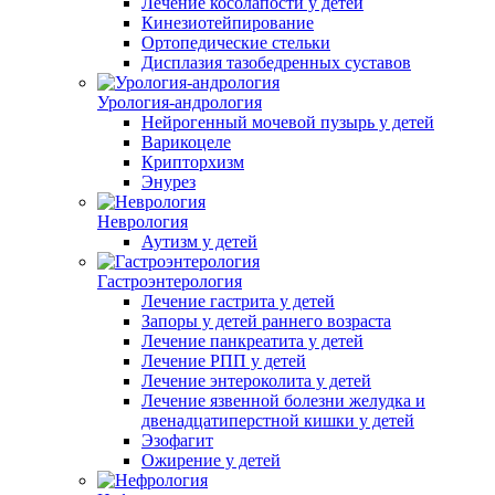
Лечение косолапости у детей
Кинезиотейпирование
Ортопедические стельки
Дисплазия тазобедренных суставов
Урология-андрология
Нейрогенный мочевой пузырь у детей
Варикоцеле
Крипторхизм
Энурез
Неврология
Аутизм у детей
Гастроэнтерология
Лечение гастрита у детей
Запоры у детей раннего возраста
Лечение панкреатита у детей
Лечение РПП у детей
Лечение энтероколита у детей
Лечение язвенной болезни желудка и
двенадцатиперстной кишки у детей
Эзофагит
Ожирение у детей