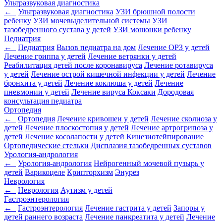
Ультразвуковая диагностика
←
Ультразвуковая диагностика
УЗИ брюшной полости
ребенку
УЗИ мочевыделительной системы
УЗИ
тазобедренного сустава у детей
УЗИ мошонки ребенку
Педиатрия
←
Педиатрия
Вызов педиатра на дом
Лечение ОРЗ у детей
Лечение гриппа у детей
Лечение ветрянки у детей
Реабилитация детей после коронавируса
Лечение ротавируса
у детей
Лечение острой кишечной инфекции у детей
Лечение
бронхита у детей
Лечение коклюша у детей
Лечение
пневмонии у детей
Лечение вируса Коксаки
Дородовая
консультация педиатра
Ортопедия
←
Ортопедия
Лечение кривошеи у детей
Лечение сколиоза у
детей
Лечение плоскостопия у детей
Лечение артрогрипоза у
детей
Лечение косолапости у детей
Кинезиотейпирование
Ортопедические стельки
Дисплазия тазобедренных суставов
Урология-андрология
←
Урология-андрология
Нейрогенный мочевой пузырь у
детей
Варикоцеле
Крипторхизм
Энурез
Неврология
←
Неврология
Аутизм у детей
Гастроэнтерология
←
Гастроэнтерология
Лечение гастрита у детей
Запоры у
детей раннего возраста
Лечение панкреатита у детей
Лечение