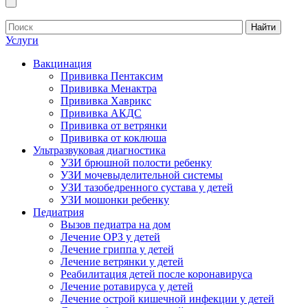
Найти
Услуги
Вакцинация
Прививка Пентаксим
Прививка Менактра
Прививка Хаврикс
Прививка АКДС
Прививка от ветрянки
Прививка от коклюша
Ультразвуковая диагностика
УЗИ брюшной полости ребенку
УЗИ мочевыделительной системы
УЗИ тазобедренного сустава у детей
УЗИ мошонки ребенку
Педиатрия
Вызов педиатра на дом
Лечение ОРЗ у детей
Лечение гриппа у детей
Лечение ветрянки у детей
Реабилитация детей после коронавируса
Лечение ротавируса у детей
Лечение острой кишечной инфекции у детей