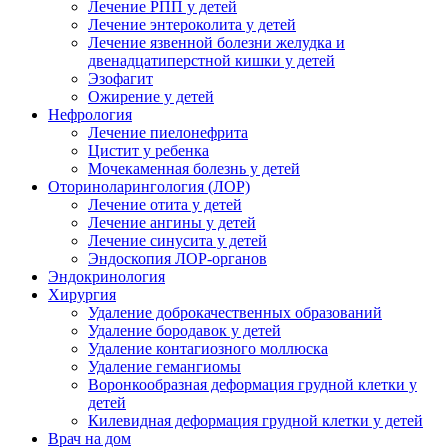
Лечение РПП у детей
Лечение энтероколита у детей
Лечение язвенной болезни желудка и
двенадцатиперстной кишки у детей
Эзофагит
Ожирение у детей
Нефрология
Лечение пиелонефрита
Цистит у ребенка
Мочекаменная болезнь у детей
Оториноларингология (ЛОР)
Лечение отита у детей
Лечение ангины у детей
Лечение синусита у детей
Эндоскопия ЛОР-органов
Эндокринология
Хирургия
Удаление доброкачественных образований
Удаление бородавок у детей
Удаление контагиозного моллюска
Удаление гемангиомы
Воронкообразная деформация грудной клетки у
детей
Килевидная деформация грудной клетки у детей
Врач на дом