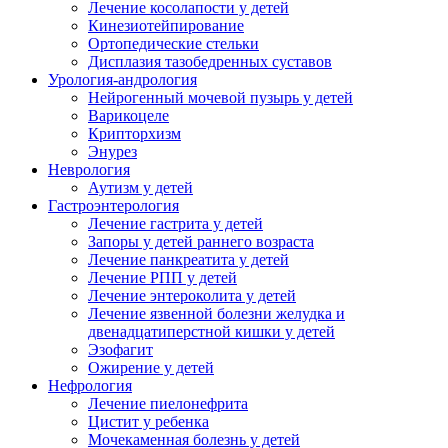
Лечение косолапости у детей
Кинезиотейпирование
Ортопедические стельки
Дисплазия тазобедренных суставов
Урология-андрология
Нейрогенный мочевой пузырь у детей
Варикоцеле
Крипторхизм
Энурез
Неврология
Аутизм у детей
Гастроэнтерология
Лечение гастрита у детей
Запоры у детей раннего возраста
Лечение панкреатита у детей
Лечение РПП у детей
Лечение энтероколита у детей
Лечение язвенной болезни желудка и
двенадцатиперстной кишки у детей
Эзофагит
Ожирение у детей
Нефрология
Лечение пиелонефрита
Цистит у ребенка
Мочекаменная болезнь у детей