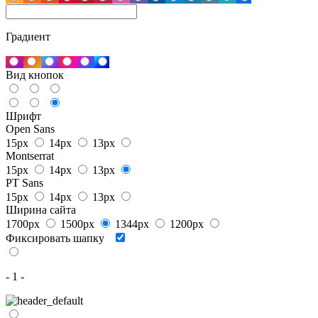
Градиент
Вид кнопок
Шрифт
Open Sans
15px
14px
13px
Montserrat
15px
14px
13px
PT Sans
15px
14px
13px
Ширина сайта
1700px
1500px
1344px
1200px
Фиксировать шапку
- 1 -