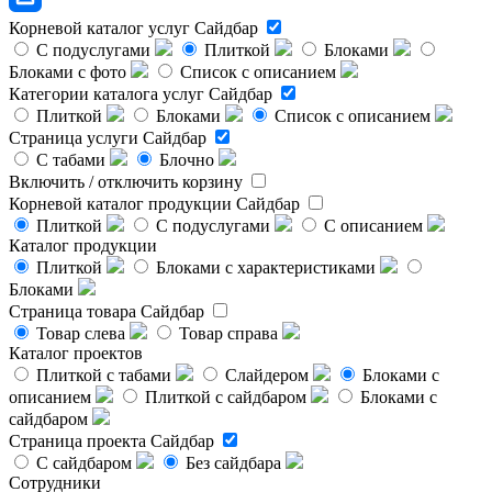
Корневой каталог услуг
Сайдбар
С подуслугами
Плиткой
Блоками
Блоками с фото
Список с описанием
Категории каталога услуг
Сайдбар
Плиткой
Блоками
Список с описанием
Страница услуги
Сайдбар
С табами
Блочно
Включить / отключить корзину
Корневой каталог продукции
Сайдбар
Плиткой
С подуслугами
С описанием
Каталог продукции
Плиткой
Блоками с характеристиками
Блоками
Страница товара
Сайдбар
Товар слева
Товар справа
Каталог проектов
Плиткой с табами
Слайдером
Блоками с
описанием
Плиткой с сайдбаром
Блоками с
сайдбаром
Страница проекта
Сайдбар
С сайдбаром
Без сайдбара
Сотрудники