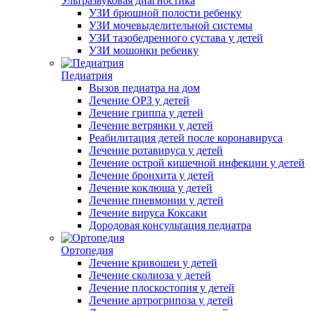
Ультразвуковая диагностика
УЗИ брюшной полости ребенку
УЗИ мочевыделительной системы
УЗИ тазобедренного сустава у детей
УЗИ мошонки ребенку
Педиатрия
Вызов педиатра на дом
Лечение ОРЗ у детей
Лечение гриппа у детей
Лечение ветрянки у детей
Реабилитация детей после коронавируса
Лечение ротавируса у детей
Лечение острой кишечной инфекции у детей
Лечение бронхита у детей
Лечение коклюша у детей
Лечение пневмонии у детей
Лечение вируса Коксаки
Дородовая консультация педиатра
Ортопедия
Лечение кривошеи у детей
Лечение сколиоза у детей
Лечение плоскостопия у детей
Лечение артрогрипоза у детей