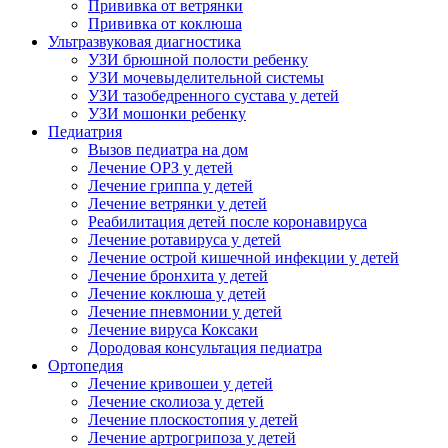
Прививка от ветрянки
Прививка от коклюша
Ультразвуковая диагностика
УЗИ брюшной полости ребенку
УЗИ мочевыделительной системы
УЗИ тазобедренного сустава у детей
УЗИ мошонки ребенку
Педиатрия
Вызов педиатра на дом
Лечение ОРЗ у детей
Лечение гриппа у детей
Лечение ветрянки у детей
Реабилитация детей после коронавируса
Лечение ротавируса у детей
Лечение острой кишечной инфекции у детей
Лечение бронхита у детей
Лечение коклюша у детей
Лечение пневмонии у детей
Лечение вируса Коксаки
Дородовая консультация педиатра
Ортопедия
Лечение кривошеи у детей
Лечение сколиоза у детей
Лечение плоскостопия у детей
Лечение артрогрипоза у детей