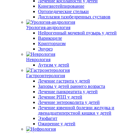
Лечение косолапости у детей
Кинезиотейпирование
Ортопедические стельки
Дисплазия тазобедренных суставов
Урология-андрология
Нейрогенный мочевой пузырь у детей
Варикоцеле
Крипторхизм
Энурез
Неврология
Аутизм у детей
Гастроэнтерология
Лечение гастрита у детей
Запоры у детей раннего возраста
Лечение панкреатита у детей
Лечение РПП у детей
Лечение энтероколита у детей
Лечение язвенной болезни желудка и
двенадцатиперстной кишки у детей
Эзофагит
Ожирение у детей