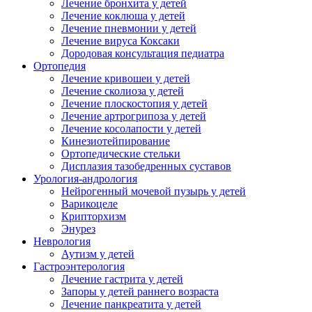
Лечение бронхита у детей
Лечение коклюша у детей
Лечение пневмонии у детей
Лечение вируса Коксаки
Дородовая консультация педиатра
Ортопедия
Лечение кривошеи у детей
Лечение сколиоза у детей
Лечение плоскостопия у детей
Лечение артрогрипоза у детей
Лечение косолапости у детей
Кинезиотейпирование
Ортопедические стельки
Дисплазия тазобедренных суставов
Урология-андрология
Нейрогенный мочевой пузырь у детей
Варикоцеле
Крипторхизм
Энурез
Неврология
Аутизм у детей
Гастроэнтерология
Лечение гастрита у детей
Запоры у детей раннего возраста
Лечение панкреатита у детей