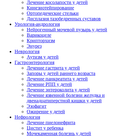
Лечение косолапости у детей
Кинезиотейпирование
Ортопедические стельки
Дисплазия тазобедренных суставов
Урология-андрология
Нейрогенный мочевой пузырь у детей
Варикоцеле
Крипторхизм
Энурез
Неврология
Аутизм у детей
Гастроэнтерология
Лечение гастрита у детей
Запоры у детей раннего возраста
Лечение панкреатита у детей
Лечение РПП у детей
Лечение энтероколита у детей
Лечение язвенной болезни желудка и
двенадцатиперстной кишки у детей
Эзофагит
Ожирение у детей
Нефрология
Лечение пиелонефрита
Цистит у ребенка
Мочекаменная болезнь у детей