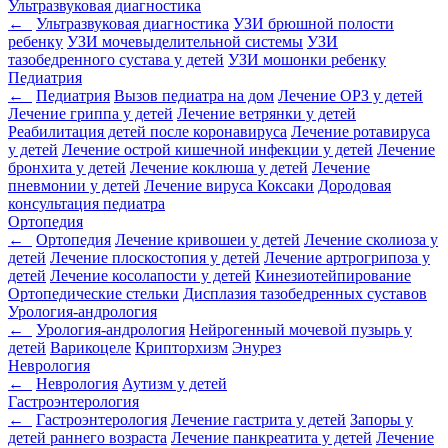
Ультразвуковая диагностика
←
Ультразвуковая диагностика
УЗИ брюшной полости
ребенку
УЗИ мочевыделительной системы
УЗИ
тазобедренного сустава у детей
УЗИ мошонки ребенку
Педиатрия
←
Педиатрия
Вызов педиатра на дом
Лечение ОРЗ у детей
Лечение гриппа у детей
Лечение ветрянки у детей
Реабилитация детей после коронавируса
Лечение ротавируса
у детей
Лечение острой кишечной инфекции у детей
Лечение
бронхита у детей
Лечение коклюша у детей
Лечение
пневмонии у детей
Лечение вируса Коксаки
Дородовая
консультация педиатра
Ортопедия
←
Ортопедия
Лечение кривошеи у детей
Лечение сколиоза у
детей
Лечение плоскостопия у детей
Лечение артрогрипоза у
детей
Лечение косолапости у детей
Кинезиотейпирование
Ортопедические стельки
Дисплазия тазобедренных суставов
Урология-андрология
←
Урология-андрология
Нейрогенный мочевой пузырь у
детей
Варикоцеле
Крипторхизм
Энурез
Неврология
←
Неврология
Аутизм у детей
Гастроэнтерология
←
Гастроэнтерология
Лечение гастрита у детей
Запоры у
детей раннего возраста
Лечение панкреатита у детей
Лечение