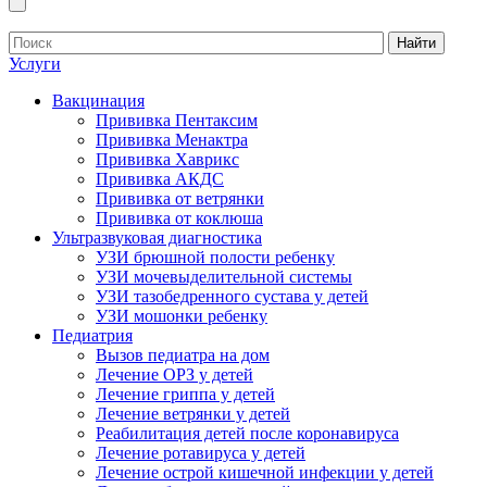
Найти
Услуги
Вакцинация
Прививка Пентаксим
Прививка Менактра
Прививка Хаврикс
Прививка АКДС
Прививка от ветрянки
Прививка от коклюша
Ультразвуковая диагностика
УЗИ брюшной полости ребенку
УЗИ мочевыделительной системы
УЗИ тазобедренного сустава у детей
УЗИ мошонки ребенку
Педиатрия
Вызов педиатра на дом
Лечение ОРЗ у детей
Лечение гриппа у детей
Лечение ветрянки у детей
Реабилитация детей после коронавируса
Лечение ротавируса у детей
Лечение острой кишечной инфекции у детей