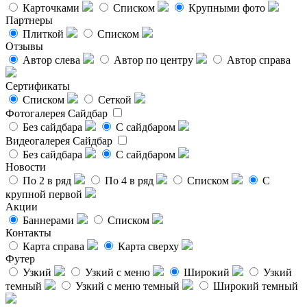
Карточками
Списком
Крупными фото
Партнеры
Плиткой
Списком
Отзывы
Автор слева
Автор по центру
Автор справа
Сертификаты
Списком
Сеткой
Фотогалерея
Сайдбар
Без сайдбара
С сайдбаром
Видеогалерея
Сайдбар
Без сайдбара
С сайдбаром
Новости
По 2 в ряд
По 4 в ряд
Списком
С
крупной первой
Акции
Баннерами
Списком
Контакты
Карта справа
Карта сверху
Футер
Узкий
Узкий с меню
Широкий
Узкий
темный
Узкий с меню темный
Широкий темный