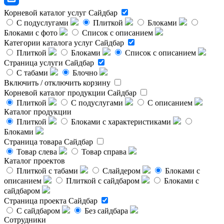
Корневой каталог услуг
Сайдбар
С подуслугами
Плиткой
Блоками
Блоками с фото
Список с описанием
Категории каталога услуг
Сайдбар
Плиткой
Блоками
Список с описанием
Страница услуги
Сайдбар
С табами
Блочно
Включить / отключить корзину
Корневой каталог продукции
Сайдбар
Плиткой
С подуслугами
С описанием
Каталог продукции
Плиткой
Блоками с характеристиками
Блоками
Страница товара
Сайдбар
Товар слева
Товар справа
Каталог проектов
Плиткой с табами
Слайдером
Блоками с
описанием
Плиткой с сайдбаром
Блоками с
сайдбаром
Страница проекта
Сайдбар
С сайдбаром
Без сайдбара
Сотрудники