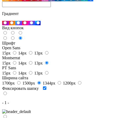
Градиент
Вид кнопок
Шрифт
Open Sans
15px
14px
13px
Montserrat
15px
14px
13px
PT Sans
15px
14px
13px
Ширина сайта
1700px
1500px
1344px
1200px
Фиксировать шапку
- 1 -