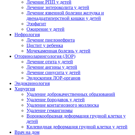
Лечение РПП у детей
Лечение энтероколита у детей
Лечение язвенной болезни желудка и
двенадцатиперстной кишки у детей
Эзофагит
Ожирение у детей
Нефрология
Лечение пиелонефрита
Цистит у ребенка
Мочекаменная болезнь у детей
Оториноларингология (ЛОР)
Лечение отита у детей
Лечение ангины у детей
Лечение синусита у детей
Эндоскопия ЛОР-органов
Эндокринология
Хирургия
Удаление доброкачественных образований
Удаление бородавок у детей
Удаление контагиозного моллюска
Удаление гемангиомы
Воронкообразная деформация грудной клетки у
детей
Килевидная деформация грудной клетки у детей
Врач на дом