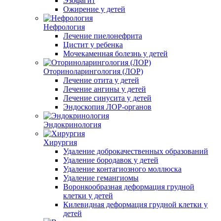
Эзофагит
Ожирение у детей
Нефрология
Лечение пиелонефрита
Цистит у ребенка
Мочекаменная болезнь у детей
Оториноларингология (ЛОР)
Лечение отита у детей
Лечение ангины у детей
Лечение синусита у детей
Эндоскопия ЛОР-органов
Эндокринология
Хирургия
Удаление доброкачественных образований
Удаление бородавок у детей
Удаление контагиозного моллюска
Удаление гемангиомы
Воронкообразная деформация грудной
клетки у детей
Килевидная деформация грудной клетки у
детей