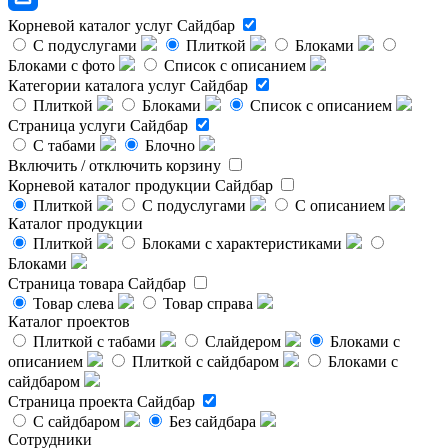
Корневой каталог услуг
Сайдбар
С подуслугами
Плиткой
Блоками
Блоками с фото
Список с описанием
Категории каталога услуг
Сайдбар
Плиткой
Блоками
Список с описанием
Страница услуги
Сайдбар
С табами
Блочно
Включить / отключить корзину
Корневой каталог продукции
Сайдбар
Плиткой
С подуслугами
С описанием
Каталог продукции
Плиткой
Блоками с характеристиками
Блоками
Страница товара
Сайдбар
Товар слева
Товар справа
Каталог проектов
Плиткой с табами
Слайдером
Блоками с
описанием
Плиткой с сайдбаром
Блоками с
сайдбаром
Страница проекта
Сайдбар
С сайдбаром
Без сайдбара
Сотрудники