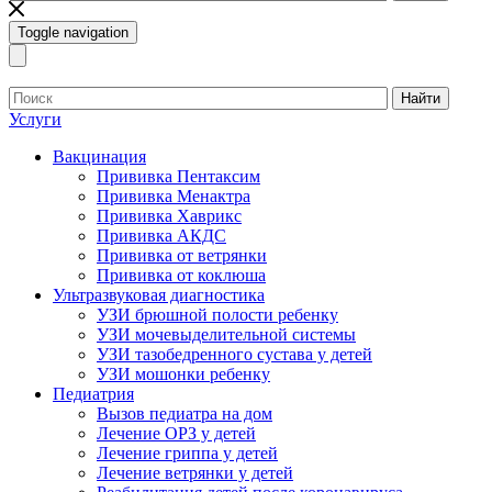
Toggle navigation
Найти
Услуги
Вакцинация
Прививка Пентаксим
Прививка Менактра
Прививка Хаврикс
Прививка АКДС
Прививка от ветрянки
Прививка от коклюша
Ультразвуковая диагностика
УЗИ брюшной полости ребенку
УЗИ мочевыделительной системы
УЗИ тазобедренного сустава у детей
УЗИ мошонки ребенку
Педиатрия
Вызов педиатра на дом
Лечение ОРЗ у детей
Лечение гриппа у детей
Лечение ветрянки у детей