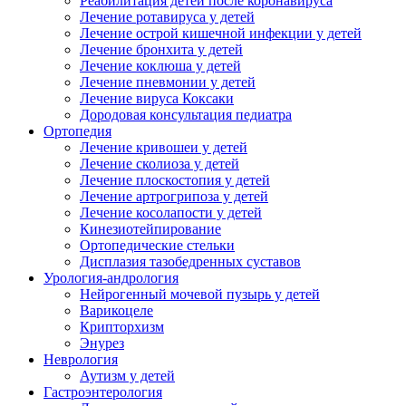
Реабилитация детей после коронавируса
Лечение ротавируса у детей
Лечение острой кишечной инфекции у детей
Лечение бронхита у детей
Лечение коклюша у детей
Лечение пневмонии у детей
Лечение вируса Коксаки
Дородовая консультация педиатра
Ортопедия
Лечение кривошеи у детей
Лечение сколиоза у детей
Лечение плоскостопия у детей
Лечение артрогрипоза у детей
Лечение косолапости у детей
Кинезиотейпирование
Ортопедические стельки
Дисплазия тазобедренных суставов
Урология-андрология
Нейрогенный мочевой пузырь у детей
Варикоцеле
Крипторхизм
Энурез
Неврология
Аутизм у детей
Гастроэнтерология