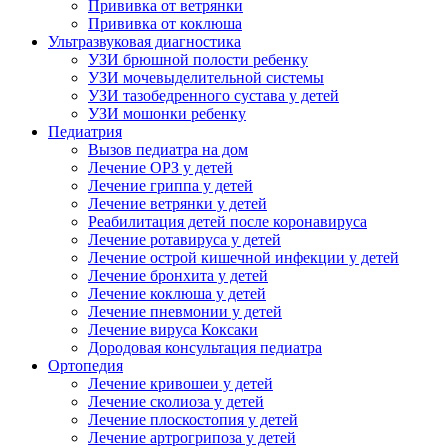
Прививка от ветрянки
Прививка от коклюша
Ультразвуковая диагностика
УЗИ брюшной полости ребенку
УЗИ мочевыделительной системы
УЗИ тазобедренного сустава у детей
УЗИ мошонки ребенку
Педиатрия
Вызов педиатра на дом
Лечение ОРЗ у детей
Лечение гриппа у детей
Лечение ветрянки у детей
Реабилитация детей после коронавируса
Лечение ротавируса у детей
Лечение острой кишечной инфекции у детей
Лечение бронхита у детей
Лечение коклюша у детей
Лечение пневмонии у детей
Лечение вируса Коксаки
Дородовая консультация педиатра
Ортопедия
Лечение кривошеи у детей
Лечение сколиоза у детей
Лечение плоскостопия у детей
Лечение артрогрипоза у детей