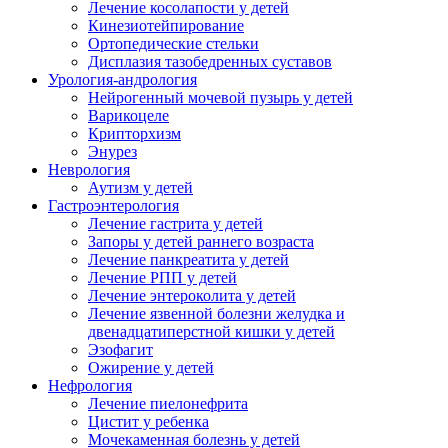
Лечение косолапости у детей
Кинезиотейпирование
Ортопедические стельки
Дисплазия тазобедренных суставов
Урология-андрология
Нейрогенный мочевой пузырь у детей
Варикоцеле
Крипторхизм
Энурез
Неврология
Аутизм у детей
Гастроэнтерология
Лечение гастрита у детей
Запоры у детей раннего возраста
Лечение панкреатита у детей
Лечение РПП у детей
Лечение энтероколита у детей
Лечение язвенной болезни желудка и
двенадцатиперстной кишки у детей
Эзофагит
Ожирение у детей
Нефрология
Лечение пиелонефрита
Цистит у ребенка
Мочекаменная болезнь у детей