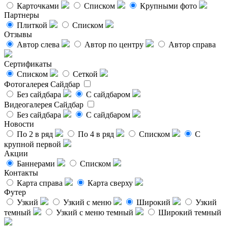
Карточками
Списком
Крупными фото
Партнеры
Плиткой
Списком
Отзывы
Автор слева
Автор по центру
Автор справа
Сертификаты
Списком
Сеткой
Фотогалерея
Сайдбар
Без сайдбара
С сайдбаром
Видеогалерея
Сайдбар
Без сайдбара
С сайдбаром
Новости
По 2 в ряд
По 4 в ряд
Списком
С
крупной первой
Акции
Баннерами
Списком
Контакты
Карта справа
Карта сверху
Футер
Узкий
Узкий с меню
Широкий
Узкий
темный
Узкий с меню темный
Широкий темный