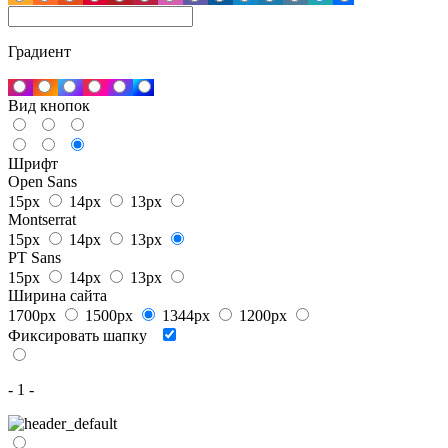
Градиент
Вид кнопок
Шрифт
Open Sans
15px
14px
13px
Montserrat
15px
14px
13px
PT Sans
15px
14px
13px
Ширина сайта
1700px
1500px
1344px
1200px
Фиксировать шапку
- 1 -