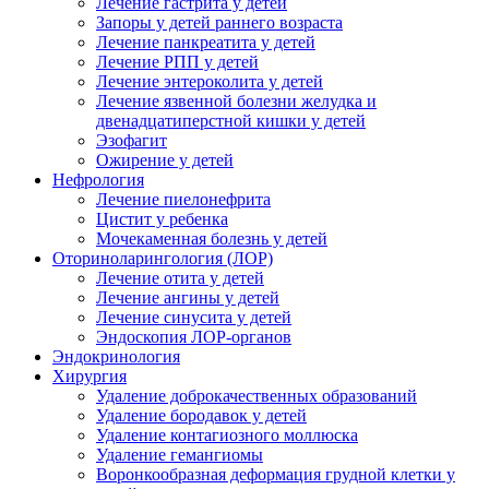
Лечение гастрита у детей
Запоры у детей раннего возраста
Лечение панкреатита у детей
Лечение РПП у детей
Лечение энтероколита у детей
Лечение язвенной болезни желудка и
двенадцатиперстной кишки у детей
Эзофагит
Ожирение у детей
Нефрология
Лечение пиелонефрита
Цистит у ребенка
Мочекаменная болезнь у детей
Оториноларингология (ЛОР)
Лечение отита у детей
Лечение ангины у детей
Лечение синусита у детей
Эндоскопия ЛОР-органов
Эндокринология
Хирургия
Удаление доброкачественных образований
Удаление бородавок у детей
Удаление контагиозного моллюска
Удаление гемангиомы
Воронкообразная деформация грудной клетки у