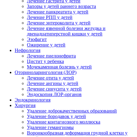
Лечение гастрита у детей
Запоры у детей раннего возраста
Лечение панкреатита у детей
Лечение РПП у детей
Лечение энтероколита у детей
Лечение язвенной болезни желудка и
двенадцатиперстной кишки у детей
Эзофагит
Ожирение у детей
Нефрология
Лечение пиелонефрита
Цистит у ребенка
Мочекаменная болезнь у детей
Оториноларингология (ЛОР)
Лечение отита у детей
Лечение ангины у детей
Лечение синусита у детей
Эндоскопия ЛОР-органов
Эндокринология
Хирургия
Удаление доброкачественных образований
Удаление бородавок у детей
Удаление контагиозного моллюска
Удаление гемангиомы
Воронкообразная деформация грудной клетки у