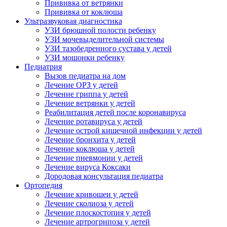
Прививка от ветрянки
Прививка от коклюша
Ультразвуковая диагностика
УЗИ брюшной полости ребенку
УЗИ мочевыделительной системы
УЗИ тазобедренного сустава у детей
УЗИ мошонки ребенку
Педиатрия
Вызов педиатра на дом
Лечение ОРЗ у детей
Лечение гриппа у детей
Лечение ветрянки у детей
Реабилитация детей после коронавируса
Лечение ротавируса у детей
Лечение острой кишечной инфекции у детей
Лечение бронхита у детей
Лечение коклюша у детей
Лечение пневмонии у детей
Лечение вируса Коксаки
Дородовая консультация педиатра
Ортопедия
Лечение кривошеи у детей
Лечение сколиоза у детей
Лечение плоскостопия у детей
Лечение артрогрипоза у детей