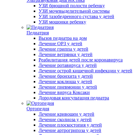
Ультразвуковая диагностика
УЗИ брюшной полости ребенку
УЗИ мочевыделительной системы
УЗИ тазобедренного сустава у детей
УЗИ мошонки ребенку
Педиатрия
Вызов педиатра на дом
Лечение ОРЗ у детей
Лечение гриппа у детей
Лечение ветрянки у детей
Реабилитация детей после коронавируса
Лечение ротавируса у детей
Лечение острой кишечной инфекции у детей
Лечение бронхита у детей
Лечение коклюша у детей
Лечение пневмонии у детей
Лечение вируса Коксаки
Дородовая консультация педиатра
Ортопедия
Лечение кривошеи у детей
Лечение сколиоза у детей
Лечение плоскостопия у детей
Лечение артрогрипоза у детей