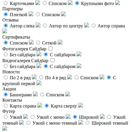
Карточками
Списком
Крупными фото
Партнеры
Плиткой
Списком
Отзывы
Автор слева
Автор по центру
Автор справа
Сертификаты
Списком
Сеткой
Фотогалерея
Сайдбар
Без сайдбара
С сайдбаром
Видеогалерея
Сайдбар
Без сайдбара
С сайдбаром
Новости
По 2 в ряд
По 4 в ряд
Списком
С
крупной первой
Акции
Баннерами
Списком
Контакты
Карта справа
Карта сверху
Футер
Узкий
Узкий с меню
Широкий
Узкий
темный
Узкий с меню темный
Широкий темный