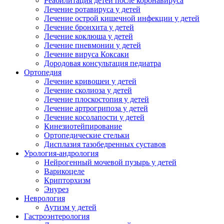
Реабилитация детей после коронавируса
Лечение ротавируса у детей
Лечение острой кишечной инфекции у детей
Лечение бронхита у детей
Лечение коклюша у детей
Лечение пневмонии у детей
Лечение вируса Коксаки
Дородовая консультация педиатра
Ортопедия
Лечение кривошеи у детей
Лечение сколиоза у детей
Лечение плоскостопия у детей
Лечение артрогрипоза у детей
Лечение косолапости у детей
Кинезиотейпирование
Ортопедические стельки
Дисплазия тазобедренных суставов
Урология-андрология
Нейрогенный мочевой пузырь у детей
Варикоцеле
Крипторхизм
Энурез
Неврология
Аутизм у детей
Гастроэнтерология