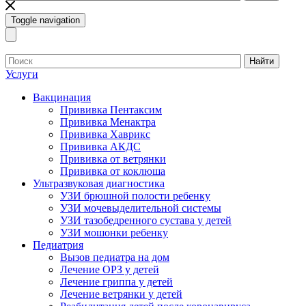
Toggle navigation
Найти
Услуги
Вакцинация
Прививка Пентаксим
Прививка Менактра
Прививка Хаврикс
Прививка АКДС
Прививка от ветрянки
Прививка от коклюша
Ультразвуковая диагностика
УЗИ брюшной полости ребенку
УЗИ мочевыделительной системы
УЗИ тазобедренного сустава у детей
УЗИ мошонки ребенку
Педиатрия
Вызов педиатра на дом
Лечение ОРЗ у детей
Лечение гриппа у детей
Лечение ветрянки у детей