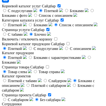
Корневой каталог услуг
Сайдбар
С подуслугами
Плиткой
Блоками
Блоками с фото
Список с описанием
Категории каталога услуг
Сайдбар
Плиткой
Блоками
Список с описанием
Страница услуги
Сайдбар
С табами
Блочно
Включить / отключить корзину
Корневой каталог продукции
Сайдбар
Плиткой
С подуслугами
С описанием
Каталог продукции
Плиткой
Блоками с характеристиками
Блоками
Страница товара
Сайдбар
Товар слева
Товар справа
Каталог проектов
Плиткой с табами
Слайдером
Блоками с
описанием
Плиткой с сайдбаром
Блоками с
сайдбаром
Страница проекта
Сайдбар
С сайдбаром
Без сайдбара
Сотрудники