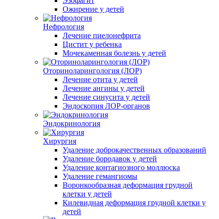
Эзофагит
Ожирение у детей
Нефрология
Лечение пиелонефрита
Цистит у ребенка
Мочекаменная болезнь у детей
Оториноларингология (ЛОР)
Лечение отита у детей
Лечение ангины у детей
Лечение синусита у детей
Эндоскопия ЛОР-органов
Эндокринология
Хирургия
Удаление доброкачественных образований
Удаление бородавок у детей
Удаление контагиозного моллюска
Удаление гемангиомы
Воронкообразная деформация грудной
клетки у детей
Килевидная деформация грудной клетки у
детей