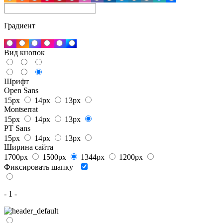
Градиент
Вид кнопок
Шрифт
Open Sans
15px
14px
13px
Montserrat
15px
14px
13px
PT Sans
15px
14px
13px
Ширина сайта
1700px
1500px
1344px
1200px
Фиксировать шапку
- 1 -