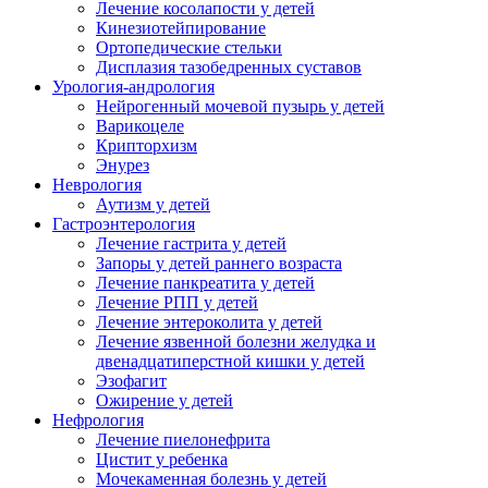
Лечение косолапости у детей
Кинезиотейпирование
Ортопедические стельки
Дисплазия тазобедренных суставов
Урология-андрология
Нейрогенный мочевой пузырь у детей
Варикоцеле
Крипторхизм
Энурез
Неврология
Аутизм у детей
Гастроэнтерология
Лечение гастрита у детей
Запоры у детей раннего возраста
Лечение панкреатита у детей
Лечение РПП у детей
Лечение энтероколита у детей
Лечение язвенной болезни желудка и
двенадцатиперстной кишки у детей
Эзофагит
Ожирение у детей
Нефрология
Лечение пиелонефрита
Цистит у ребенка
Мочекаменная болезнь у детей