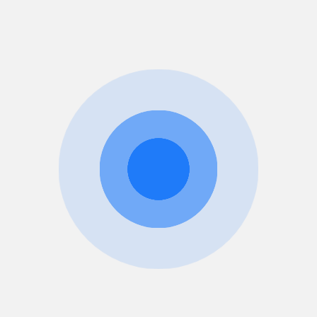
Записаться на предпрививочный осмотр и на вакцинацию Пентаксим в
Москве можно по телефону
+7 (931) 009-49-38
,
WhatsApp
или через
форму обратной связи на нашем сайте.
Клиника экспертной педиатрии на базе Детской Клинической Больницы
им. Н.Ф. Филатова.
Вызов педиатра на дом во все районы Москвы и Подмосковья.
Мы на связи 24/7 по
Skype
,
WhatsApp
.
Прайс-лист
Услуга
Цена